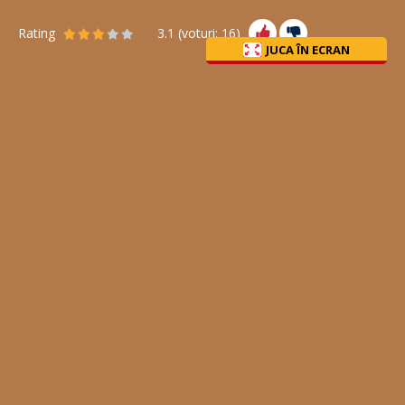
Rating
3.1
(voturi:
16
)
JUCA ÎN ECRAN