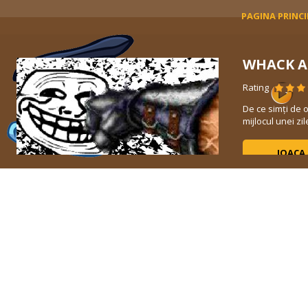
PAGINA PRINC
WHACK A
Rating
De ce simți de o
mijlocul unei zi
JOACA