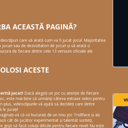
RBA ACEASTĂ PAGINĂ?
deoclipuri care vă arată cum va fi jucat jocul. Majoritatea
n jocuri sau de dezvoltatori de jocuri și vă arată o
cura de fiecare dintre cele 13 versiuni oficiale ale
FOLOSI ACESTE
erită jucat!
Dacă alegeți un joc cu atenție de fiecare
joc, este mai bine să urmăriți câteva extrase video pentru
V
n plus, videoclipurile vă ajută să decideți care dintre
 le jucați!
aginați-vă că vă bucurați de un nou joc Trollface și ați
ază cât de jucător experimentat și talentat sunteți,
 grijă să facă soluții dificile pentru fiecare nivel! Nu este