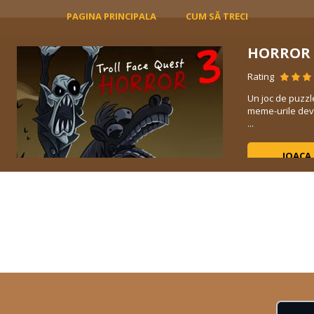
PAGINA PRINCIPALA
CUM SĂ TRECI
HORROR 
Rating
Un joc de puzzl
meme-urile devi
...
JOACA