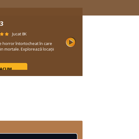
3
Jucat 8K
e horror întortocheat în care
n mortale. Explorează locații
 ACUM