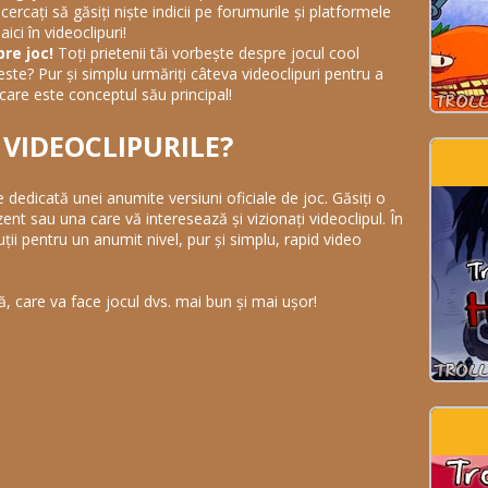
cercați să găsiți niște indicii pe forumurile și platformele
ici în videoclipuri!
re joc!
Toți prietenii tăi vorbește despre jocul cool
este? Pur și simplu urmăriți câteva videoclipuri pentru a
 care este conceptul său principal!
 VIDEOCLIPURILE?
 dedicată unei anumite versiuni oficiale de joc. Găsiți o
zent sau una care vă interesează și vizionați videoclipul. În
ții pentru un anumit nivel, pur și simplu, rapid video
, care va face jocul dvs. mai bun și mai ușor!