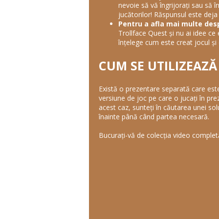
nevoie să vă îngrijorați sau să în
jucătorilor! Răspunsul este deja a
Pentru a afla mai multe desp
Trollface Quest și nu ai idee ce 
înțelege cum este creat jocul și
CUM SE UTILIZEAZĂ
Există o prezentare separată care este
versiune de joc pe care o jucați în pre
acest caz, sunteți în căutarea unei solu
înainte până când partea necesară.
Bucurați-vă de colecția video completă