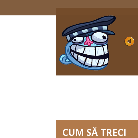
HORROR
Rating
Jucat 8K
Filmele de groază provoacă frică și
entuziasm pentru mulți, dar nu în jocul
Horror cu ...
JOACA ACUM
CUM SĂ TRECI