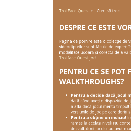
TrollFace Quest
Cum să treci
DESPRE CE ESTE VO
Pagina de pornire este o colecție de vi
videoclipurilor sunt făcute de experți î
modalitate ușoară și corectă de a vă bu
Trollface Quest joc
!
PENTRU CE SE POT 
WALKTHROUGHS?
Pentru a decide dacă jocul m
dată când aveți o dispoziție de 
a afla dacă jocul merită timpul! Î
versiunile de joc pe care doriți să
Pentru a obține un indiciu!
Im
rămas la același nivel! Nu conte
dezvoltatorii jocului au avut mare