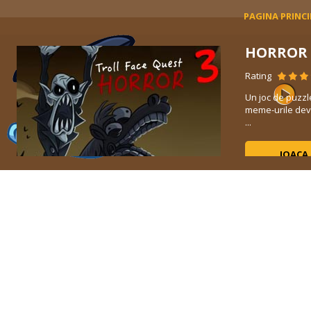
PAGINA PRINC
HORROR 
Rating
ani
Un joc de puzzl
mat
meme-urile devi
...
JOACA