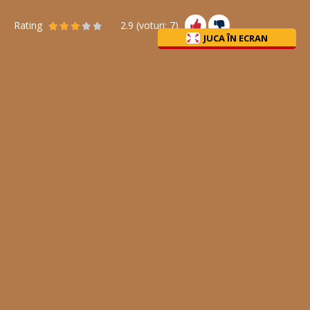
Rating
2.9
(voturi:
7
)
JUCA ÎN ECRAN