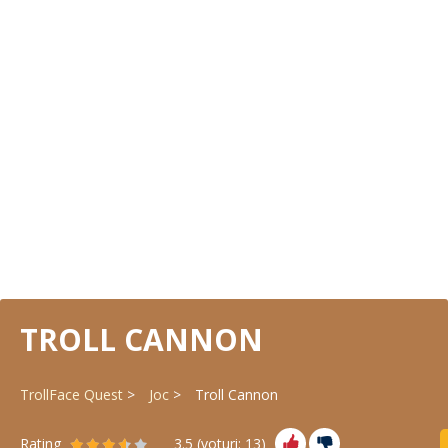
TROLL CANNON
TrollFace Quest
Joc
Troll Cannon
Rating
3.5
(voturi:
13
)