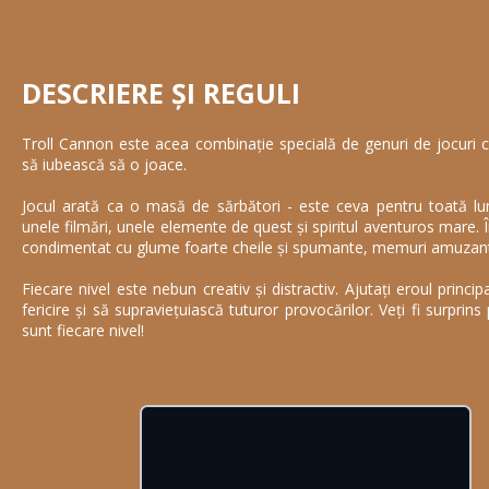
DESCRIERE ȘI REGULI
Troll Cannon este acea combinație specială de genuri de jocuri c
să iubească să o joace.
Jocul arată ca o masă de sărbători - este ceva pentru toată lu
unele filmări, unele elemente de quest și spiritul aventuros mare.
condimentat cu glume foarte cheile și spumante, memuri amuzante
Fiecare nivel este nebun creativ și distractiv. Ajutați eroul princ
fericire și să supraviețuiască tuturor provocărilor. Veți fi surprins
sunt fiecare nivel!