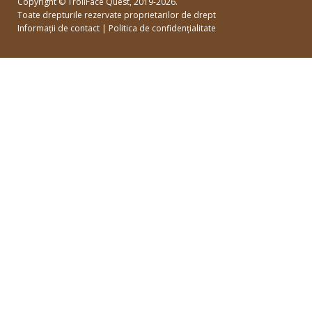
Copyright ©
TrollFace Quest
, 2019-2026.
Toate drepturile rezervate proprietarilor de drept
Informații de contact
|
Politica de confidențialitate