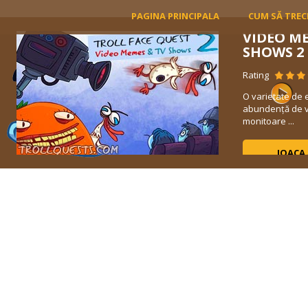
PAGINA PRINCIPALA
CUM SĂ TREC
VIDEO M
SHOWS 2
Rating
O varietate de 
abundență de v
monitoare ...
JOACA